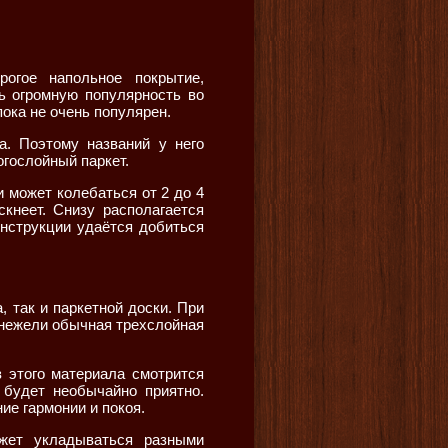
огое напольное покрытие,
ь огромную популярность во
пока не очень популярен.
а. Поэтому названий у него
огослойный паркет.
 может колебаться от 2 до 4
кнеет. Снизу располагается
онструкции удаётся добиться
 так и паркетной доски. При
 нежели обычная трехслойная
 этого материала смотрится
 будет необычайно приятно.
е гармонии и покоя.
ожет укладываться разными