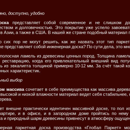
но, доступно, удобно
оска
представляет собой современное и не слишком дор
ством и долговечностью. Это покрытие уже успело завоеват
 в Азии, а также в США. В нашей же стране подобный материал 
о сих пор не могут решить, как же назвать этот тип паркет
е представляет собой инженерная доска? По сути дела, это мн
полосная ламель из древесины ценных пород. Толщина ламели
и реставрацию, когда его привлекательный внешний вид потус
ь из эвкалипта толщиной примерно 10-12 мм. За счёт такой к
ных характеристик.
ьный выбор
ом массива
сочетает в себе преимущества как массива дерева,
 высокой и низкой влажности материал ведет себя стабильнее,
ерева.
ет внешне практически идентичен массивной доске, то пол из
вартире, и в офисе, и в загородном доме пройтись по нему
а и природный шарм древесины привнесут в атмосферу ощущени
нерная паркетная доска производства «Глобал Паркет» м